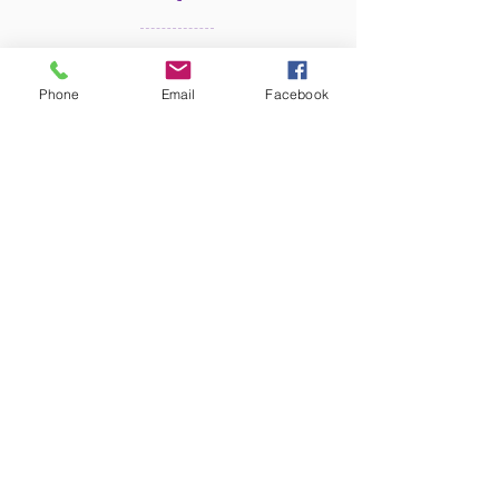
toureiba@gmail.co
m
Phone
Email
Facebook
+223 76 66 03 74